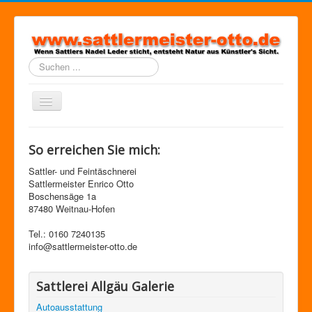
Suchen
...
Navigation
an/aus
Home
So erreichen Sie mich:
Über die Firma
Sattler- und Feintäschnerei
Facebook
Sattlermeister Enrico Otto
Boschensäge 1a
Anfahrt
87480 Weitnau-Hofen
Sitemap
Tel.: 0160 7240135
info@sattlermeister-otto.de
Impressum
Datenschutzerklärung
Sattlerei Allgäu Galerie
Haftungsausschluss
Autoausstattung