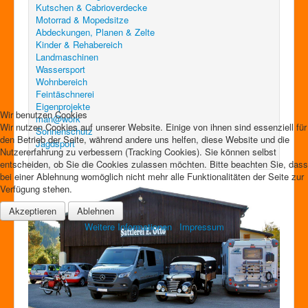
Kutschen & Cabrioverdecke
Motorrad & Mopedsitze
Abdeckungen, Planen & Zelte
Kinder & Rehabereich
Landmaschinen
Wassersport
Wohnbereich
Feintäschnerei
Eigenprojekte
Wir benutzen Cookies
man@work
Wir nutzen Cookies auf unserer Website. Einige von ihnen sind essenziell für
Sonnenschutz
den Betrieb der Seite, während andere uns helfen, diese Website und die
Jagdsport
Nutzererfahrung zu verbessern (Tracking Cookies). Sie können selbst
entscheiden, ob Sie die Cookies zulassen möchten. Bitte beachten Sie, dass
bei einer Ablehnung womöglich nicht mehr alle Funktionalitäten der Seite zur
Verfügung stehen.
Akzeptieren
Ablehnen
Weitere Informationen
|
Impressum